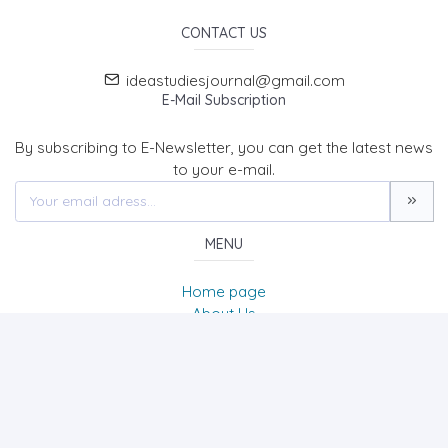
CONTACT US
ideastudiesjournal@gmail.com
E-Mail Subscription
By subscribing to E-Newsletter, you can get the latest news
to your e-mail.
MENU
Home page
About Us
News
Contact
International Journal of Disciplines in Economics &
Administrative Sciences Studies