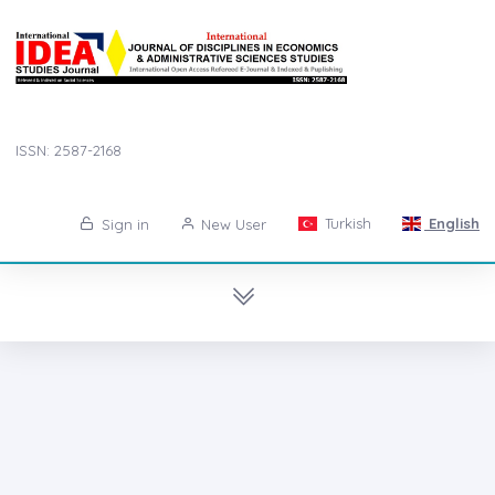
ISSN: 2587-2168
Turkish
English
Sign in
New User