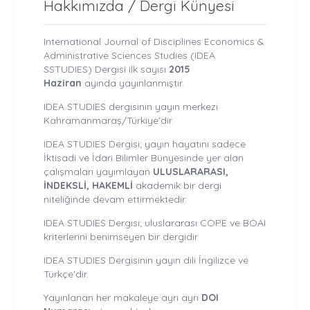
Hakkımızda / Dergi Künyesi
International Journal of Disciplines Economics &
Administrative Sciences Studies (IDEA
SSTUDIES) Dergisi ilk sayısı
2015
Haziran
ayında yayınlanmıştır.
IDEA STUDIES dergisinin yayın merkezi
Kahramanmaraş/Türkiye'dir.
IDEA STUDIES Dergisi; yayın hayatını sadece
İktisadi ve İdari Bilimler Bünyesinde yer alan
çalışmaları yayımlayan
ULUSLARARASI,
İNDEKSLİ, HAKEMLİ
akademik bir dergi
niteliğinde devam ettirmektedir.
IDEA STUDIES Dergisi; uluslararası COPE ve BOAI
kriterlerini benimseyen bir dergidir
IDEA STUDIES Dergisinin yayın dili İngilizce ve
Türkçe'dir.
Yayınlanan her makaleye ayrı ayrı
DOI