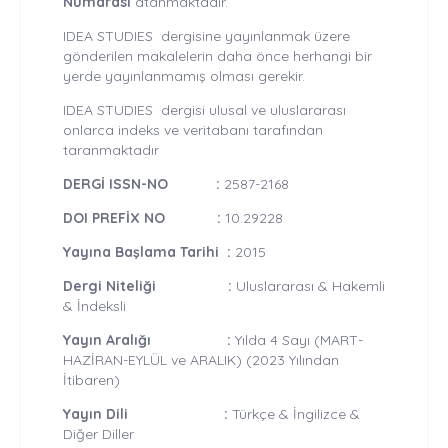
Numarası
atanmaktadır.
IDEA STUDIES dergisine yayınlanmak üzere
gönderilen makalelerin daha önce herhangi bir
yerde yayınlanmamış olması gerekir.
IDEA STUDIES dergisi ulusal ve uluslararası
onlarca indeks ve veritabanı tarafından
taranmaktadır
DERGİ ISSN-NO :
2587-2168
DOI PREFİX NO :
10.29228
Yayına Başlama Tarihi :
2015
Dergi Niteliği :
Uluslararası & Hakemli
& İndeksli
Yayın Aralığı :
Yılda 4 Sayı (MART-
HAZİRAN-EYLÜL ve ARALIK) (2023 Yılından
İtibaren)
Yayın Dili :
Türkçe & İngilizce &
Diğer Diller