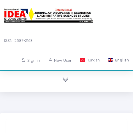
ISSN: 2587-2168
Turkish
English
Sign in
New User