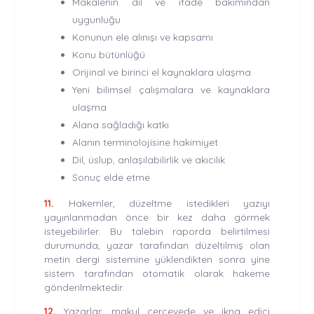
Makalenin dil ve ifade bakımından
uygunluğu
Konunun ele alınışı ve kapsamı
Konu bütünlüğü
Orijinal ve birinci el kaynaklara ulaşma
Yeni bilimsel çalışmalara ve kaynaklara
ulaşma
Alana sağladığı katkı
Alanın terminolojisine hakimiyet
Dil, üslup, anlaşılabilirlik ve akıcılık
Sonuç elde etme
11.
Hakemler, düzeltme istedikleri yazıyı
yayınlanmadan önce bir kez daha görmek
isteyebilirler. Bu talebin raporda belirtilmesi
durumunda, yazar tarafından düzeltilmiş olan
metin dergi sistemine yüklendikten sonra yine
sistem tarafından otomatik olarak hakeme
gönderilmektedir.
12.
Yazarlar, makul çerçevede ve ikna edici