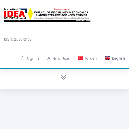
ISSN: 2587-2168
Turkish
English
Sign in
New User