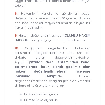
Uygulaması ile karşılıklı olarak birbirlerinden gizli
tutulur.
8.
Hakemlerin kendilerine gönderilen yazıyı
değerlendirme süreleri azami 30 gündür. Bu süre
sonunda rapor edilmeyen çalışmalar için yeni bir
hakem tayin edilir.
9.
Hakem değerlendirmesinden
OLUMLU HAKEM
RAPORU
alan yazı yayınlanmaya hak kazanır.
10.
Çalışmaları değerlendiren hakemler,
çalışmaları aşağıda belirtilmiş olan unsurları
dikkate alarak değerlendirmektedirler.
Ayrıca
yazarlar, dergi sisteminden kendi
çalışmalarına ilişkin olarak yapılmış olan
hakem değerlendirmelerini inceleme
imkanına sahiptir
ler. Hakem
değerlendirmelerinde aşağıda yer alan kıstaslar
dikkate alındığı unutulmamalıdır.
Başlık ve içerik uyumu
Bilimsellik ve orjinallik