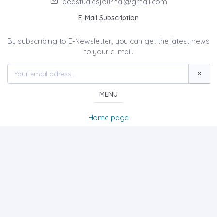
ideastudiesjournal@gmail.com
E-Mail Subscription
By subscribing to E-Newsletter, you can get the latest news
to your e-mail.
MENU
Home page
About Us
News
Contact
International Journal of Disciplines in Economics &
Administrative Sciences Studies